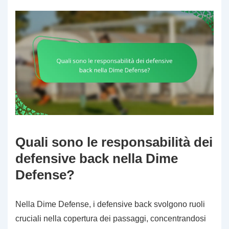
Quali sono le responsabilità dei
defensive back nella Dime
Defense?
Nella Dime Defense, i defensive back svolgono ruoli
cruciali nella copertura dei passaggi, concentrandosi