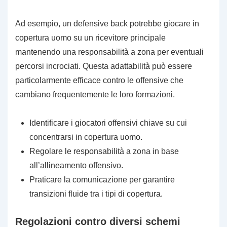
Ad esempio, un defensive back potrebbe giocare in
copertura uomo su un ricevitore principale
mantenendo una responsabilità a zona per eventuali
percorsi incrociati. Questa adattabilità può essere
particolarmente efficace contro le offensive che
cambiano frequentemente le loro formazioni.
Identificare i giocatori offensivi chiave su cui
concentrarsi in copertura uomo.
Regolare le responsabilità a zona in base
all’allineamento offensivo.
Praticare la comunicazione per garantire
transizioni fluide tra i tipi di copertura.
Regolazioni contro diversi schemi