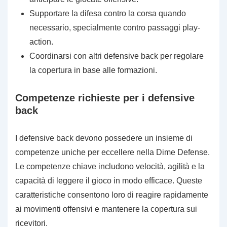
Supportare la difesa contro la corsa quando
necessario, specialmente contro passaggi play-
action.
Coordinarsi con altri defensive back per regolare
la copertura in base alle formazioni.
Competenze richieste per i defensive
back
I defensive back devono possedere un insieme di
competenze uniche per eccellere nella Dime Defense.
Le competenze chiave includono velocità, agilità e la
capacità di leggere il gioco in modo efficace. Queste
caratteristiche consentono loro di reagire rapidamente
ai movimenti offensivi e mantenere la copertura sui
ricevitori.