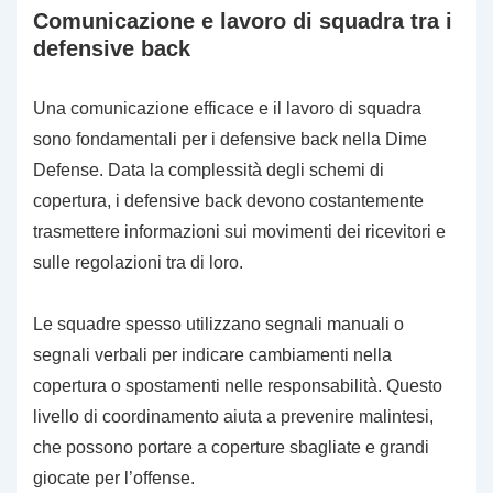
Comunicazione e lavoro di squadra tra i
defensive back
Una comunicazione efficace e il lavoro di squadra
sono fondamentali per i defensive back nella Dime
Defense. Data la complessità degli schemi di
copertura, i defensive back devono costantemente
trasmettere informazioni sui movimenti dei ricevitori e
sulle regolazioni tra di loro.
Le squadre spesso utilizzano segnali manuali o
segnali verbali per indicare cambiamenti nella
copertura o spostamenti nelle responsabilità. Questo
livello di coordinamento aiuta a prevenire malintesi,
che possono portare a coperture sbagliate e grandi
giocate per l’offense.