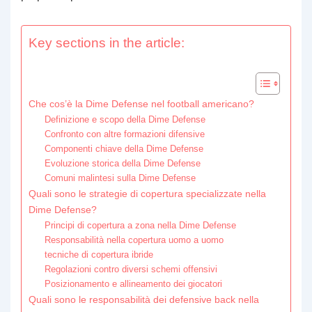
Key sections in the article:
Che cos’è la Dime Defense nel football americano?
Definizione e scopo della Dime Defense
Confronto con altre formazioni difensive
Componenti chiave della Dime Defense
Evoluzione storica della Dime Defense
Comuni malintesi sulla Dime Defense
Quali sono le strategie di copertura specializzate nella
Dime Defense?
Principi di copertura a zona nella Dime Defense
Responsabilità nella copertura uomo a uomo
tecniche di copertura ibride
Regolazioni contro diversi schemi offensivi
Posizionamento e allineamento dei giocatori
Quali sono le responsabilità dei defensive back nella