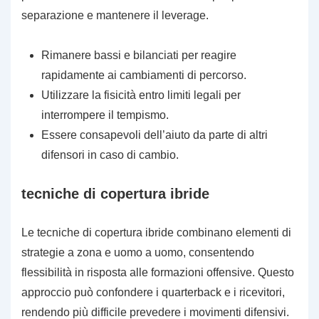
separazione e mantenere il leverage.
Rimanere bassi e bilanciati per reagire
rapidamente ai cambiamenti di percorso.
Utilizzare la fisicità entro limiti legali per
interrompere il tempismo.
Essere consapevoli dell’aiuto da parte di altri
difensori in caso di cambio.
tecniche di copertura ibride
Le tecniche di copertura ibride combinano elementi di
strategie a zona e uomo a uomo, consentendo
flessibilità in risposta alle formazioni offensive. Questo
approccio può confondere i quarterback e i ricevitori,
rendendo più difficile prevedere i movimenti difensivi.