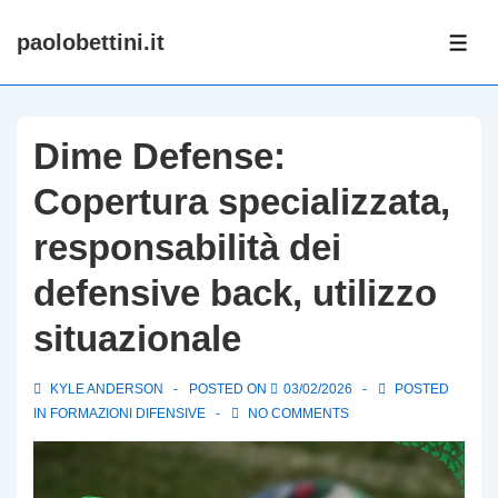
↓
paolobettini.it
Skip
ME
to
Main
Content
Dime Defense:
Copertura specializzata,
responsabilità dei
defensive back, utilizzo
situazionale
KYLE ANDERSON
POSTED ON
03/02/2026
POSTED
IN
FORMAZIONI DIFENSIVE
NO COMMENTS