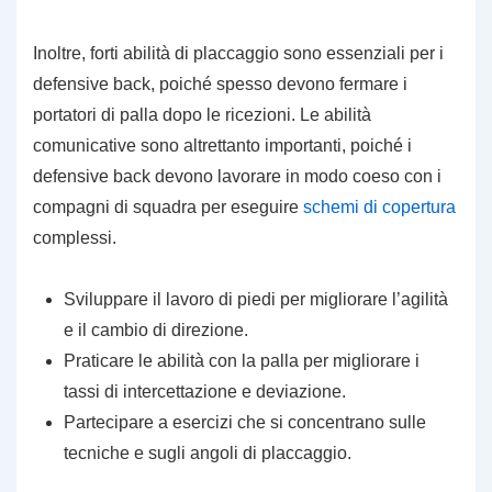
Inoltre, forti abilità di placcaggio sono essenziali per i
defensive back, poiché spesso devono fermare i
portatori di palla dopo le ricezioni. Le abilità
comunicative sono altrettanto importanti, poiché i
defensive back devono lavorare in modo coeso con i
compagni di squadra per eseguire
schemi di copertura
complessi.
Sviluppare il lavoro di piedi per migliorare l’agilità
e il cambio di direzione.
Praticare le abilità con la palla per migliorare i
tassi di intercettazione e deviazione.
Partecipare a esercizi che si concentrano sulle
tecniche e sugli angoli di placcaggio.