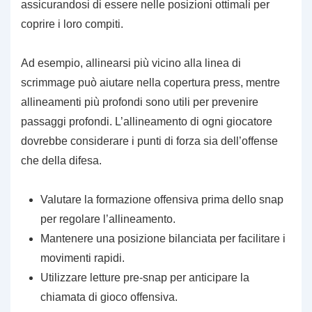
assicurandosi di essere nelle posizioni ottimali per
coprire i loro compiti.
Ad esempio, allinearsi più vicino alla linea di
scrimmage può aiutare nella copertura press, mentre
allineamenti più profondi sono utili per prevenire
passaggi profondi. L’allineamento di ogni giocatore
dovrebbe considerare i punti di forza sia dell’offense
che della difesa.
Valutare la formazione offensiva prima dello snap
per regolare l’allineamento.
Mantenere una posizione bilanciata per facilitare i
movimenti rapidi.
Utilizzare letture pre-snap per anticipare la
chiamata di gioco offensiva.