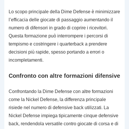
Lo scopo principale della Dime Defense è minimizzare
l’efficacia delle giocate di passaggio aumentando il
numero di difensori in grado di coprire i ricevitori.
Questa formazione può interrompere i percorsi di
tempismo e costringere i quarterback a prendere
decisioni più rapide, spesso portando a errori o
incompletamenti.
Confronto con altre formazioni difensive
Confrontando la Dime Defense con altre formazioni
come la Nickel Defense, la differenza principale
risiede nel numero di defensive back utilizzati. La
Nickel Defense impiega tipicamente cinque defensive
back, rendendola versatile contro giocate di corsa e di