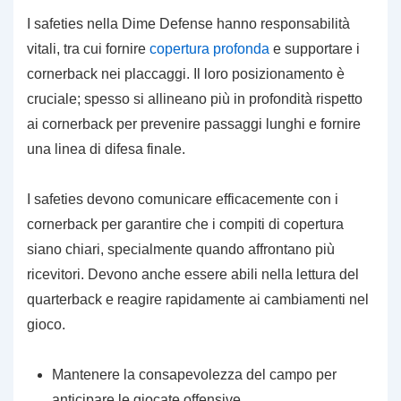
I safeties nella Dime Defense hanno responsabilità
vitali, tra cui fornire
copertura profonda
e supportare i
cornerback nei placcaggi. Il loro posizionamento è
cruciale; spesso si allineano più in profondità rispetto
ai cornerback per prevenire passaggi lunghi e fornire
una linea di difesa finale.
I safeties devono comunicare efficacemente con i
cornerback per garantire che i compiti di copertura
siano chiari, specialmente quando affrontano più
ricevitori. Devono anche essere abili nella lettura del
quarterback e reagire rapidamente ai cambiamenti nel
gioco.
Mantenere la consapevolezza del campo per
anticipare le giocate offensive.