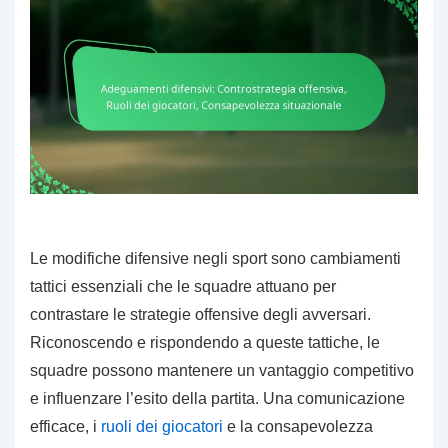
Le modifiche difensive negli sport sono cambiamenti
tattici essenziali che le squadre attuano per
contrastare le strategie offensive degli avversari.
Riconoscendo e rispondendo a queste tattiche, le
squadre possono mantenere un vantaggio competitivo
e influenzare l’esito della partita. Una comunicazione
efficace, i
ruoli dei giocatori
e la consapevolezza