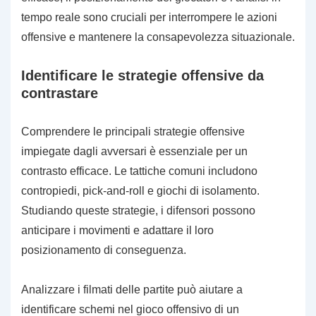
tempo reale sono cruciali per interrompere le azioni
offensive e mantenere la consapevolezza situazionale.
Identificare le strategie offensive da
contrastare
Comprendere le principali strategie offensive
impiegate dagli avversari è essenziale per un
contrasto efficace. Le tattiche comuni includono
contropiedi, pick-and-roll e giochi di isolamento.
Studiando queste strategie, i difensori possono
anticipare i movimenti e adattare il loro
posizionamento di conseguenza.
Analizzare i filmati delle partite può aiutare a
identificare schemi nel gioco offensivo di un