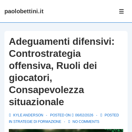
↓
paolobettini.it
Skip
ME
to
Main
Content
Adeguamenti difensivi:
Controstrategia
offensiva, Ruoli dei
giocatori,
Consapevolezza
situazionale
KYLE ANDERSON
POSTED ON
06/02/2026
POSTED
IN
STRATEGIE DI FORMAZIONE
NO COMMENTS