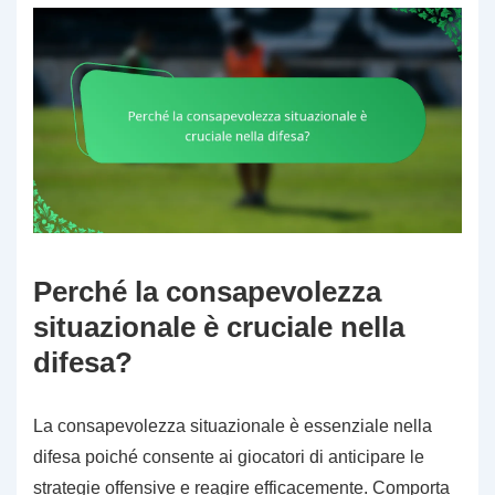
Perché la consapevolezza
situazionale è cruciale nella
difesa?
La consapevolezza situazionale è essenziale nella
difesa poiché consente ai giocatori di anticipare le
strategie offensive e reagire efficacemente. Comporta