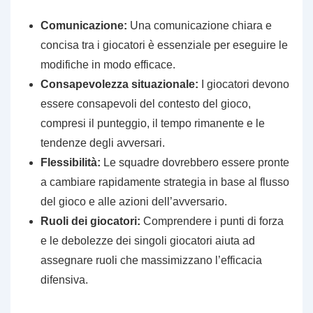
Comunicazione:
Una comunicazione chiara e
concisa tra i giocatori è essenziale per eseguire le
modifiche in modo efficace.
Consapevolezza situazionale:
I giocatori devono
essere consapevoli del contesto del gioco,
compresi il punteggio, il tempo rimanente e le
tendenze degli avversari.
Flessibilità:
Le squadre dovrebbero essere pronte
a cambiare rapidamente strategia in base al flusso
del gioco e alle azioni dell’avversario.
Ruoli dei giocatori:
Comprendere i punti di forza
e le debolezze dei singoli giocatori aiuta ad
assegnare ruoli che massimizzano l’efficacia
difensiva.