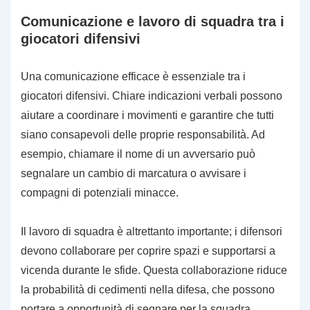
Comunicazione e lavoro di squadra tra i
giocatori difensivi
Una comunicazione efficace è essenziale tra i
giocatori difensivi. Chiare indicazioni verbali possono
aiutare a coordinare i movimenti e garantire che tutti
siano consapevoli delle proprie responsabilità. Ad
esempio, chiamare il nome di un avversario può
segnalare un cambio di marcatura o avvisare i
compagni di potenziali minacce.
Il lavoro di squadra è altrettanto importante; i difensori
devono collaborare per coprire spazi e supportarsi a
vicenda durante le sfide. Questa collaborazione riduce
la probabilità di cedimenti nella difesa, che possono
portare a opportunità di segnare per la squadra