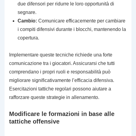
due difensori per ridurre le loro opportunità di
segnare.
Cambio:
Comunicare efficacemente per cambiare
i compiti difensivi durante i blocchi, mantenendo la
copertura.
Implementare queste tecniche richiede una forte
comunicazione tra i giocatori. Assicurarsi che tutti
comprendano i propri ruoli e responsabilità può
migliorare significativamente l’efficacia difensiva.
Esercitazioni tattiche regolari possono aiutare a
rafforzare queste strategie in allenamento.
Modificare le formazioni in base alle
tattiche offensive