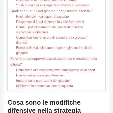
Studi di caso di strategie di contrasto di successo
Quali sono i ruoli dei giocatori negli assetti difensivi?
Ruoli difensivi negli sport di squadra
Responsabilità dei difensori in varie formazioni
Come il posizionamento dei giocatori influisce
sull’efficacia difensiva
Comunicazione e lavoro di squadra tra i giocatori
difensivi
Esercitazioni di allenamento per migliorare i ruoli dei
giocatori
Perché la consapevolezza situazionale è cruciale nella
difesa?
Definizione di consapevolezza situazionale negli sport
Esempi nelle strategie difensive
Impatto sulle prestazioni dei giocatori
Migliorare la comunicazione di squadra
Cosa sono le modifiche
difensive nella strategia