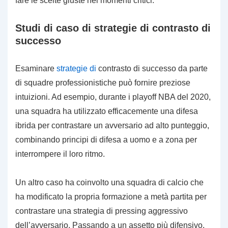
fare le scelte giuste nei momenti critici.
Studi di caso di strategie di contrasto di
successo
Esaminare
strategie di
contrasto di successo da parte
di squadre professionistiche può fornire preziose
intuizioni. Ad esempio, durante i playoff NBA del 2020,
una squadra ha utilizzato efficacemente una difesa
ibrida per contrastare un avversario ad alto punteggio,
combinando principi di difesa a uomo e a zona per
interrompere il loro ritmo.
Un altro caso ha coinvolto una squadra di calcio che
ha modificato la propria formazione a metà partita per
contrastare una strategia di pressing aggressivo
dell’avversario. Passando a un assetto più difensivo,