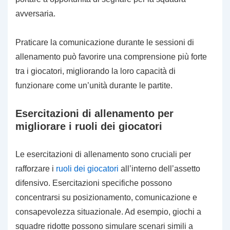
avversaria.
Praticare la comunicazione durante le sessioni di
allenamento può favorire una comprensione più forte
tra i giocatori, migliorando la loro capacità di
funzionare come un’unità durante le partite.
Esercitazioni di allenamento per
migliorare i ruoli dei giocatori
Le esercitazioni di allenamento sono cruciali per
rafforzare i
ruoli dei giocatori
all’interno dell’assetto
difensivo. Esercitazioni specifiche possono
concentrarsi su posizionamento, comunicazione e
consapevolezza situazionale. Ad esempio, giochi a
squadre ridotte possono simulare scenari simili a