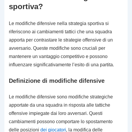
sportiva?
Le modifiche difensive nella strategia sportiva si
riferiscono ai cambiamenti tattici che una squadra
apporta per contrastare le strategie offensive di un
avversario. Queste modifiche sono cruciali per
mantenere un vantaggio competitivo e possono
influenzare significativamente l’esito di una partita.
Definizione di modifiche difensive
Le modifiche difensive sono modifiche strategiche
apportate da una squadra in risposta alle tattiche
offensive impiegate dai loro avversari. Questi
cambiamenti possono comportare lo spostamento
delle posizioni
dei giocatori
, la modifica delle