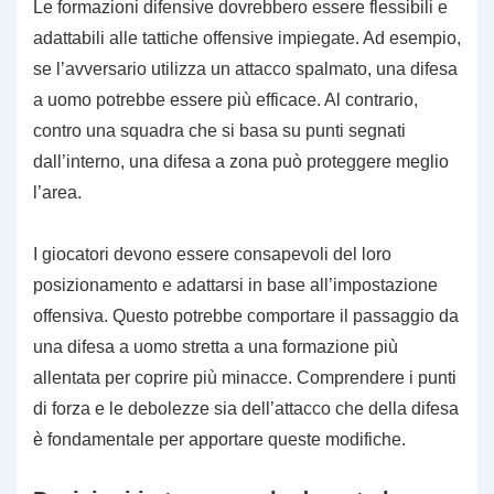
Le formazioni difensive dovrebbero essere flessibili e
adattabili alle tattiche offensive impiegate. Ad esempio,
se l’avversario utilizza un attacco spalmato, una difesa
a uomo potrebbe essere più efficace. Al contrario,
contro una squadra che si basa su punti segnati
dall’interno, una difesa a zona può proteggere meglio
l’area.
I giocatori devono essere consapevoli del loro
posizionamento e adattarsi in base all’impostazione
offensiva. Questo potrebbe comportare il passaggio da
una difesa a uomo stretta a una formazione più
allentata per coprire più minacce. Comprendere i punti
di forza e le debolezze sia dell’attacco che della difesa
è fondamentale per apportare queste modifiche.