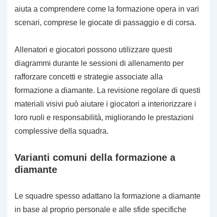
aiuta a comprendere come la formazione opera in vari
scenari, comprese le giocate di passaggio e di corsa.
Allenatori e giocatori possono utilizzare questi
diagrammi durante le sessioni di allenamento per
rafforzare concetti e strategie associate alla
formazione a diamante. La revisione regolare di questi
materiali visivi può aiutare i giocatori a interiorizzare i
loro ruoli e responsabilità, migliorando le prestazioni
complessive della squadra.
Varianti comuni della formazione a
diamante
Le squadre spesso adattano la formazione a diamante
in base al proprio personale e alle sfide specifiche