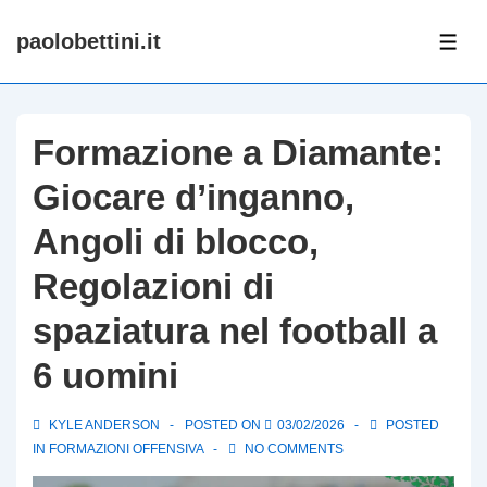
↓
paolobettini.it
Skip
ME
to
Main
Content
Formazione a Diamante:
Giocare d’inganno,
Angoli di blocco,
Regolazioni di
spaziatura nel football a
6 uomini
KYLE ANDERSON
POSTED ON
03/02/2026
POSTED
IN
FORMAZIONI OFFENSIVA
NO COMMENTS