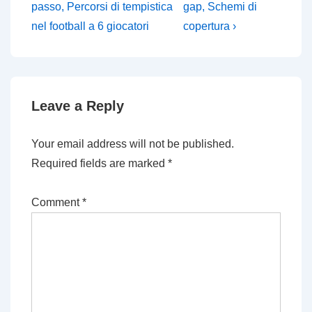
passo, Percorsi di tempistica
gap, Schemi di
nel football a 6 giocatori
copertura ›
Leave a Reply
Your email address will not be published.
Required fields are marked
*
Comment
*