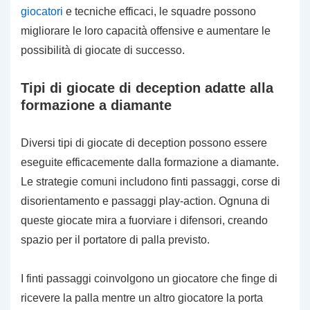
giocatori
e tecniche efficaci, le squadre possono
migliorare le loro capacità offensive e aumentare le
possibilità di giocate di successo.
Tipi di giocate di deception adatte alla
formazione a diamante
Diversi tipi di giocate di deception possono essere
eseguite efficacemente dalla formazione a diamante.
Le strategie comuni includono finti passaggi, corse di
disorientamento e passaggi play-action. Ognuna di
queste giocate mira a fuorviare i difensori, creando
spazio per il portatore di palla previsto.
I finti passaggi coinvolgono un giocatore che finge di
ricevere la palla mentre un altro giocatore la porta