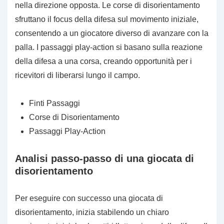
nella direzione opposta. Le corse di disorientamento
sfruttano il focus della difesa sul movimento iniziale,
consentendo a un giocatore diverso di avanzare con la
palla. I passaggi play-action si basano sulla reazione
della difesa a una corsa, creando opportunità per i
ricevitori di liberarsi lungo il campo.
Finti Passaggi
Corse di Disorientamento
Passaggi Play-Action
Analisi passo-passo di una giocata di
disorientamento
Per eseguire con successo una giocata di
disorientamento, inizia stabilendo un chiaro