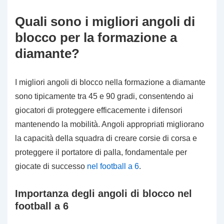
Quali sono i migliori angoli di
blocco per la formazione a
diamante?
I migliori angoli di blocco nella formazione a diamante
sono tipicamente tra 45 e 90 gradi, consentendo ai
giocatori di proteggere efficacemente i difensori
mantenendo la mobilità. Angoli appropriati migliorano
la capacità della squadra di creare corsie di corsa e
proteggere il portatore di palla, fondamentale per
giocate di successo
nel football a 6
.
Importanza degli angoli di blocco nel
football a 6