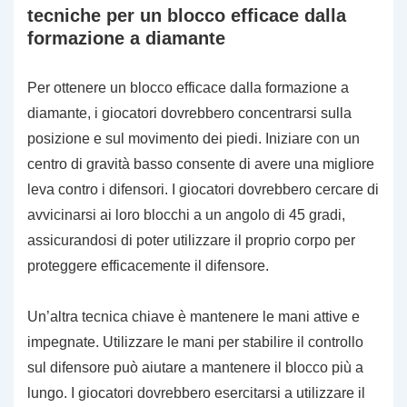
tecniche per un blocco efficace dalla
formazione a diamante
Per ottenere un blocco efficace dalla formazione a
diamante, i giocatori dovrebbero concentrarsi sulla
posizione e sul movimento dei piedi. Iniziare con un
centro di gravità basso consente di avere una migliore
leva contro i difensori. I giocatori dovrebbero cercare di
avvicinarsi ai loro blocchi a un angolo di 45 gradi,
assicurandosi di poter utilizzare il proprio corpo per
proteggere efficacemente il difensore.
Un’altra tecnica chiave è mantenere le mani attive e
impegnate. Utilizzare le mani per stabilire il controllo
sul difensore può aiutare a mantenere il blocco più a
lungo. I giocatori dovrebbero esercitarsi a utilizzare il