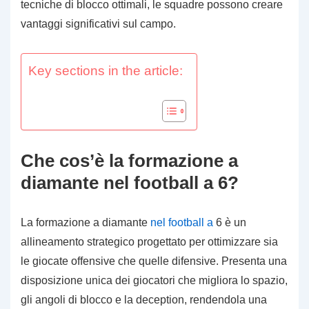
tecniche di blocco ottimali, le squadre possono creare
vantaggi significativi sul campo.
Key sections in the article:
Che cos’è la formazione a
diamante nel football a 6?
La formazione a diamante
nel football a
6 è un
allineamento strategico progettato per ottimizzare sia
le giocate offensive che quelle difensive. Presenta una
disposizione unica dei giocatori che migliora lo spazio,
gli angoli di blocco e la deception, rendendola una