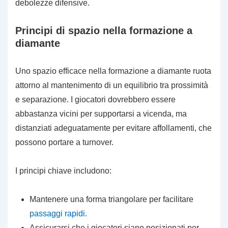
debolezze difensive.
Principi di spazio nella formazione a
diamante
Uno spazio efficace nella formazione a diamante ruota
attorno al mantenimento di un equilibrio tra prossimità
e separazione. I giocatori dovrebbero essere
abbastanza vicini per supportarsi a vicenda, ma
distanziati adeguatamente per evitare affollamenti, che
possono portare a turnover.
I principi chiave includono:
Mantenere una forma triangolare per facilitare
passaggi rapidi
.
Assicurarsi che i giocatori siano posizionati per