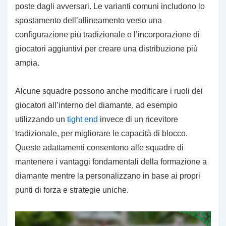
poste dagli avversari. Le varianti comuni includono lo
spostamento dell’allineamento verso una
configurazione più tradizionale o l’incorporazione di
giocatori aggiuntivi per creare una distribuzione più
ampia.
Alcune squadre possono anche modificare i ruoli dei
giocatori all’interno del diamante, ad esempio
utilizzando un
tight end
invece di un ricevitore
tradizionale, per migliorare le capacità di blocco.
Queste adattamenti consentono alle squadre di
mantenere i vantaggi fondamentali della formazione a
diamante mentre la personalizzano in base ai propri
punti di forza e strategie uniche.